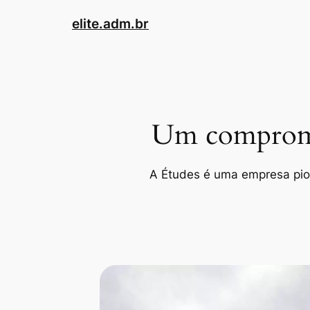
Pular
elite.adm.br
para
o
conteúdo
Um compromis
A Études é uma empresa pione