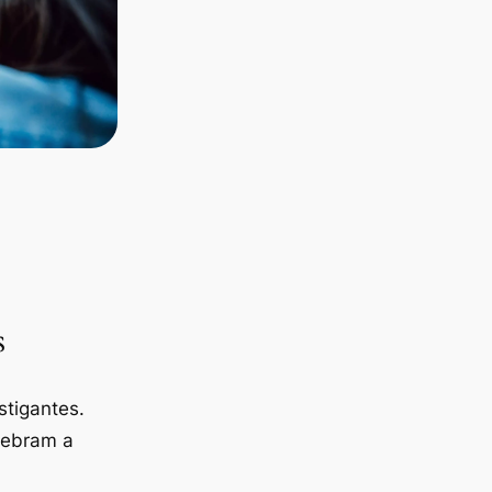
s
tigantes.
lebram a