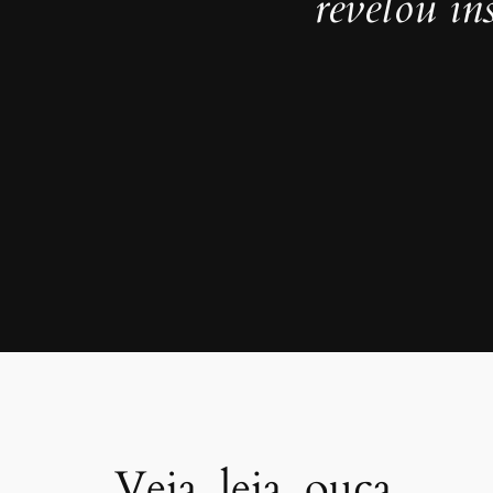
revelou in
Veja, leia, ouça